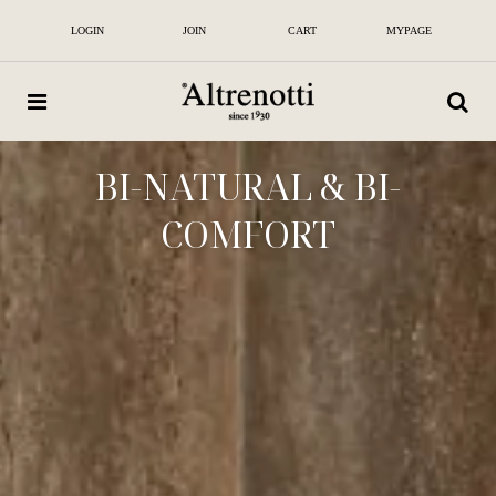
알
뜨
LOGIN
JOIN
CART
MYPAGE
레
노
띠
|
100
년
전
통
BI-NATURAL & BI-
이
탈
COMFORT
리
아
프
리
미
엄
매
트
리
스
및
침
대