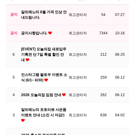
알뜨레노띠 8월 가격 인상 안
공지
최고관리자
54
07-27
내드립니다.
공지
공지사항입니다.
최고관리자
7344
10-16
[EVENT] 오늘의집 새로입주
6
기획전 단 7일 특별 할인 안
최고관리자
212
06-25
내
인스타그램 팔로우 이벤트 소
5
최고관리자
259
06-12
식 (6/1~ 6/30)
4
2026 오늘의집 입점 안내
최고관리자
262
06-12
알뜨레노띠 포토리뷰 사은품
3
이벤트 안내 (소진 시 마감!)
최고관리자
638
04-02