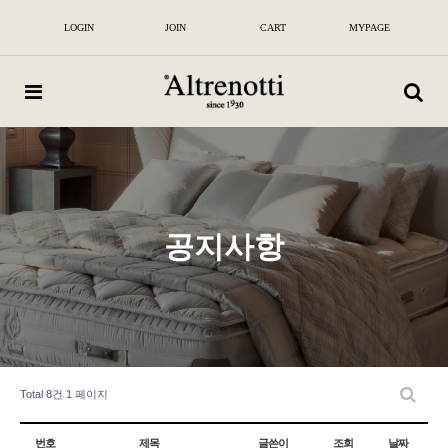
알
뜨
LOGIN
JOIN
CART
MYPAGE
레
노
띠
|
100
년
전
통
이
탈
리
아
공지사항
프
리
미
엄
매
트
리
스
및
침
Total 8건
1 페이지
대
번호
제목
글쓴이
조회
날짜