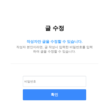
알
글 수정
뜨
레
노
작성자만 글을 수정할 수 있습니다.
띠
|
작성자 본인이라면, 글 작성시 입력한 비밀번호를 입력
100
하여 글을 수정할 수 있습니다.
년
전
통
이
탈
리
아
프
리
미
엄
매
트
리