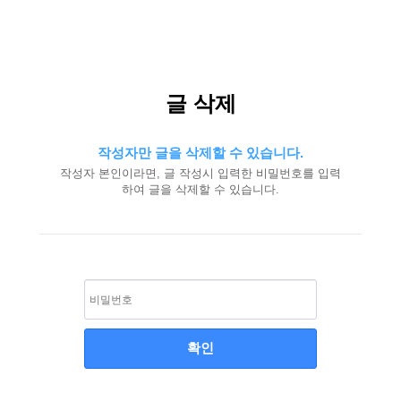
알
글 삭제
뜨
레
노
작성자만 글을 삭제할 수 있습니다.
띠
|
작성자 본인이라면, 글 작성시 입력한 비밀번호를 입력
100
하여 글을 삭제할 수 있습니다.
년
전
통
이
탈
리
아
프
리
미
엄
매
트
리