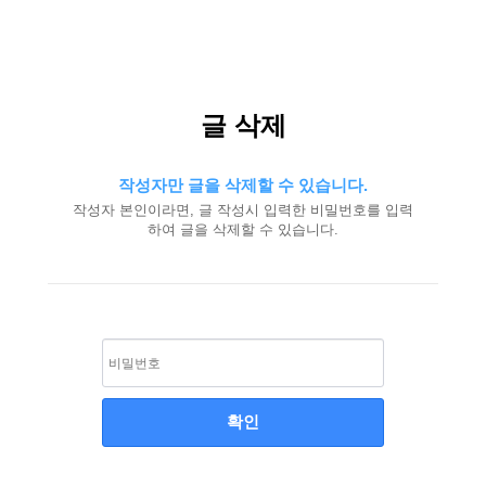
알
글 삭제
뜨
레
노
작성자만 글을 삭제할 수 있습니다.
띠
|
작성자 본인이라면, 글 작성시 입력한 비밀번호를 입력
100
하여 글을 삭제할 수 있습니다.
년
전
통
이
탈
리
아
프
리
미
엄
매
트
리